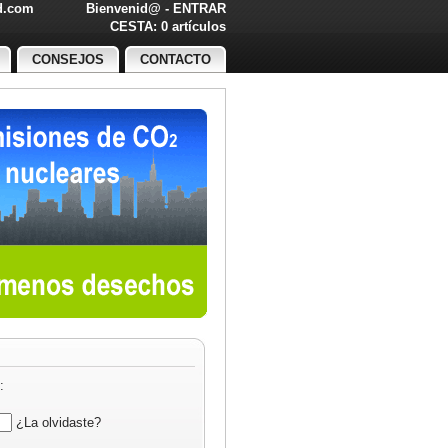
ed.com
Bienvenid@ -
ENTRAR
O!
CESTA: 0 artículos
CONSEJOS
CONTACTO
:
¿La olvidaste?