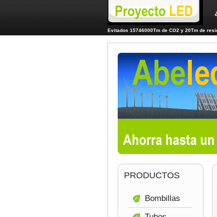
Evitados 15746000Tm de CO2 y 20Tm de resid
PRODUCTOS
Bombillas
Tubos