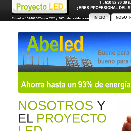
Tf: 610 82 70 39 
¿ERES PROFESIONAL DE
INICIO
NOSOT
Evitados 15746000Tm de CO2 y 20Tm de residuos radiactivos
NOSOTROS
Y
EL
PROYECTO
LED