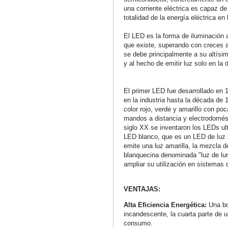
una corriente eléctrica es capaz de 
totalidad de la energía eléctrica en 
El LED es la forma de iluminación ar
que existe, superando con creces a
se debe principalmente a su altísim
y al hecho de emitir luz solo en la 
El primer LED fue desarrollado en 
en la industria hasta la década de
color rojo, verde y amarillo con poc
mandos a distancia y electrodomést
siglo XX se inventaron los LEDs ultr
LED blanco, que es un LED de luz a
emite una luz amarilla, la mezcla d
blanquecina denominada "luz de lun
ampliar su utilización en sistemas 
VENTAJAS:
Alta Eficiencia Energética:
Una b
incandescente, la cuarta parte de u
consumo.