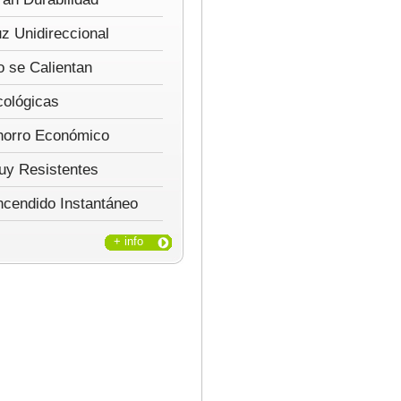
z Unidireccional
 se Calientan
cológicas
horro Económico
uy Resistentes
ncendido Instantáneo
+ info