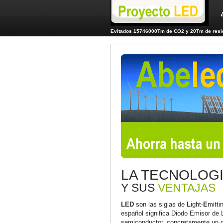
Evitados 15746000Tm de CO2 y 20Tm de resid
LA TECNOLOG
Y SUS
VENTAJAS
LED
son las siglas de
L
ight-
E
mitti
español significa Diodo Emisor de 
semiconductor, concretamente un di