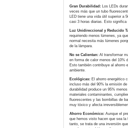
Gran Durabilidad:
Los LEDs duran
veces más que un tubo fluorescent
LED tiene una vida útil superior a 
casi 3 horas diarias. Esto signific
Luz Unidireccional y Reducido 
requiriendo menos lúmenes, ya que 
normal necesita más lúmenes porqu
de la lámpara.
No se Calientan:
Al transformar má
en forma de calor menos del 10% de
Esto también contribuye al ahorro 
ambiente.
Ecológicas:
El ahorro energético 
incluso más del 90% la emisión de 
durabilidad produce un 95% menos
materiales contaminantes, cumplien
fluorescentes y las bombillas de b
muy tóxico y afecta irreversiblemen
Ahorro Económico:
Aunque el pre
que hemos visto hacen que sea la 
tanto, se trata de una inversión q