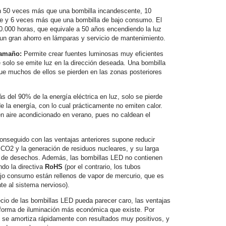
 50 veces más que una bombilla incandescente, 10
e y 6 veces más que una bombilla de bajo consumo. El
50.000 horas, que equivale a 50 años encendiendo la luz
a un gran ahorro en lámparas y servicio de mantenimiento.
Tamaño:
Permite crear fuentes luminosas muy eficientes
solo se emite luz en la dirección deseada. Una bombilla
e muchos de ellos se pierden en las zonas posteriores
s del 90% de la energía eléctrica en luz, solo se pierde
 la energía, con lo cual prácticamente no emiten calor.
en aire acondicionado en verano, pues no caldean el
conseguido con las ventajas anteriores supone reducir
CO2 y la generación de residuos nucleares, y su larga
 de desechos. Además, las bombillas LED no contienen
do la directiva
RoHS
(por el contrario, los tubos
ajo consumo están rellenos de vapor de mercurio, que es
te al sistema nervioso).
cio de las bombillas LED pueda parecer caro, las ventajas
forma de iluminación más económica que existe. Por
ue se amortiza rápidamente con resultados muy positivos, y