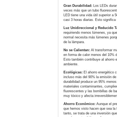
Gran Durabilidad:
Los LEDs duran
veces más que un tubo fluorescent
LED tiene una vida útil superior a 
casi 3 horas diarias. Esto signific
Luz Unidireccional y Reducido 
requiriendo menos lúmenes, ya que 
normal necesita más lúmenes porqu
de la lámpara.
No se Calientan:
Al transformar má
en forma de calor menos del 10% de
Esto también contribuye al ahorro 
ambiente.
Ecológicas:
El ahorro energético 
incluso más del 90% la emisión de 
durabilidad produce un 95% menos
materiales contaminantes, cumplien
fluorescentes y las bombillas de b
muy tóxico y afecta irreversiblemen
Ahorro Económico:
Aunque el pre
que hemos visto hacen que sea la 
tanto, se trata de una inversión q