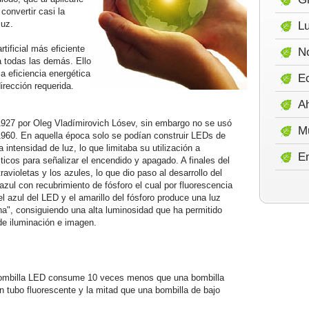
convertir casi la
luz.
Lu
tificial más eficiente
No
 todas las demás. Ello
a eficiencia energética
E
dirección requerida.
A
1927 por Oleg Vladímirovich Lósev, sin embargo no se usó
M
 1960. En aquella época solo se podían construir LEDs de
a intensidad de luz, lo que limitaba su utilización a
E
icos para señalizar el encendido y apagado. A finales del
avioletas y los azules, lo que dio paso al desarrollo del
zul con recubrimiento de fósforo el cual por fluorescencia
el azul del LED y el amarillo del fósforo produce una luz
a", consiguiendo una alta luminosidad que ha permitido
de iluminación e imagen.
ombilla LED consume 10 veces menos que una bombilla
n tubo fluorescente y la mitad que una bombilla de bajo