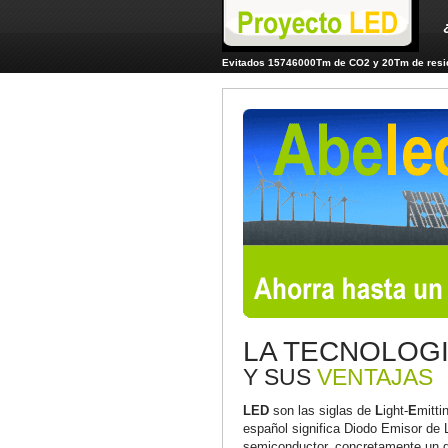
Evitados 15746000Tm de CO2 y 20Tm de resid
LA TECNOLOG
Y SUS
VENTAJAS
LED
son las siglas de
L
ight-
E
mitti
español significa Diodo Emisor de 
semiconductor, concretamente un di