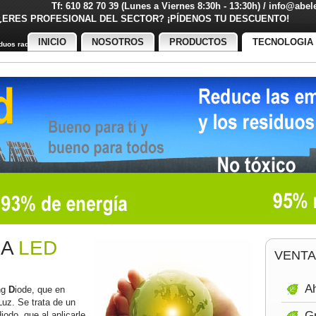
Tf: 610 82 70 39 (Lunes a Viernes 8:30h - 13:30h) / info@abe
¿ERES PROFESIONAL DEL SECTOR? ¡PÍDENOS TU DESCUENT
INICIO
NOSOTROS
PRODUCTOS
TECNOLOGIA
uos radiactivos
IA
LED
VENTA
Ah
ng
D
iode, que en
Luz. Se trata de un
Gr
odo, que al aplicarle