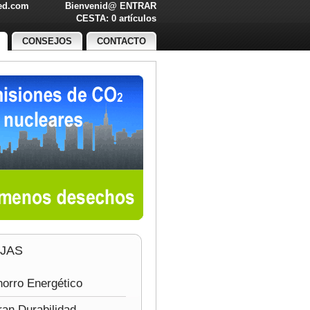
led.com
Bienvenid@
ENTRAR
O!
CESTA: 0 artículos
CONSEJOS
CONTACTO
JAS
orro Energético
an Durabilidad