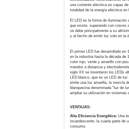
una corriente eléctrica es capaz de 
totalidad de la energía eléctrica en 
El LED es la forma de iluminación ar
que existe, superando con creces a
se debe principalmente a su altísim
y al hecho de emitir luz solo en la 
El primer LED fue desarrollado en 
en la industria hasta la década de
color rojo, verde y amarillo con poc
mandos a distancia y electrodomést
siglo XX se inventaron los LEDs ultr
LED blanco, que es un LED de luz a
emite una luz amarilla, la mezcla d
blanquecina denominada "luz de lun
ampliar su utilización en sistemas 
VENTAJAS:
Alta Eficiencia Energética:
Una b
incandescente, la cuarta parte de u
consumo.