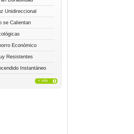
z Unidireccional
 se Calientan
cológicas
horro Económico
uy Resistentes
ncendido Instantáneo
+ info