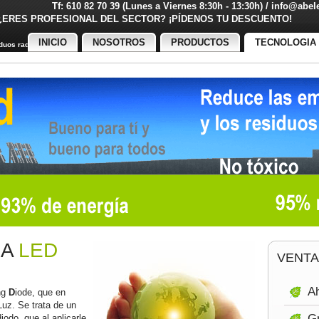
Tf: 610 82 70 39 (Lunes a Viernes 8:30h - 13:30h) / info@abe
¿ERES PROFESIONAL DEL SECTOR? ¡PÍDENOS TU DESCUENT
INICIO
NOSOTROS
PRODUCTOS
TECNOLOGIA
uos radiactivos
IA
LED
VENTA
Ah
ng
D
iode, que en
Luz. Se trata de un
Gr
odo, que al aplicarle