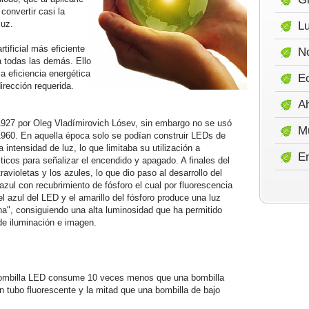
convertir casi la
luz.
Lu
tificial más eficiente
No
 todas las demás. Ello
a eficiencia energética
E
dirección requerida.
A
1927 por Oleg Vladímirovich Lósev, sin embargo no se usó
M
 1960. En aquella época solo se podían construir LEDs de
a intensidad de luz, lo que limitaba su utilización a
E
icos para señalizar el encendido y apagado. A finales del
avioletas y los azules, lo que dio paso al desarrollo del
zul con recubrimiento de fósforo el cual por fluorescencia
el azul del LED y el amarillo del fósforo produce una luz
a", consiguiendo una alta luminosidad que ha permitido
de iluminación e imagen.
ombilla LED consume 10 veces menos que una bombilla
n tubo fluorescente y la mitad que una bombilla de bajo