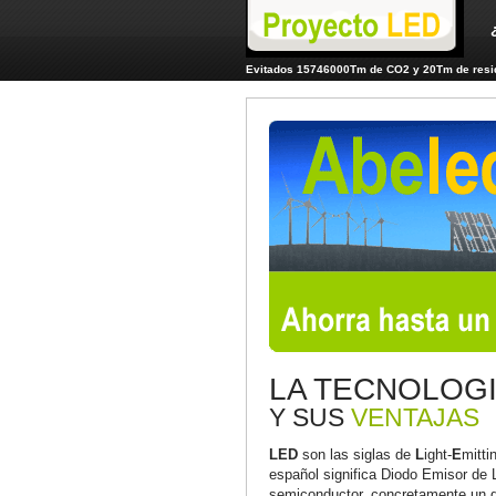
Evitados 15746000Tm de CO2 y 20Tm de resid
LA TECNOLOG
Y SUS
VENTAJAS
LED
son las siglas de
L
ight-
E
mitti
español significa Diodo Emisor de 
semiconductor, concretamente un di