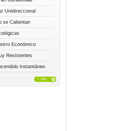
z Unidireccional
 se Calientan
cológicas
horro Económico
uy Resistentes
ncendido Instantáneo
+ info