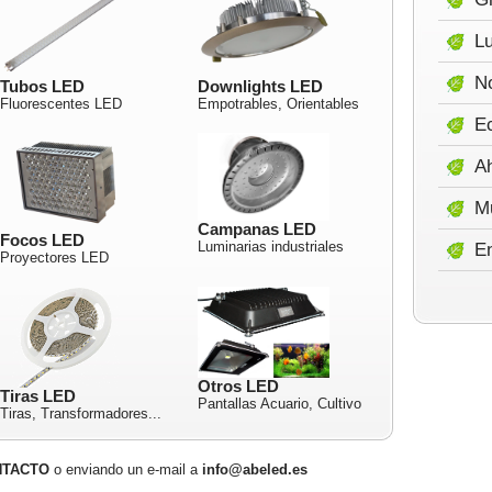
Lu
No
Tubos LED
Downlights LED
Fluorescentes LED
Empotrables, Orientables
E
A
M
Campanas LED
Focos LED
Luminarias industriales
E
Proyectores LED
Otros LED
Tiras LED
Pantallas Acuario, Cultivo
Tiras, Transformadores...
NTACTO
o enviando un e-mail a
info@abeled.es