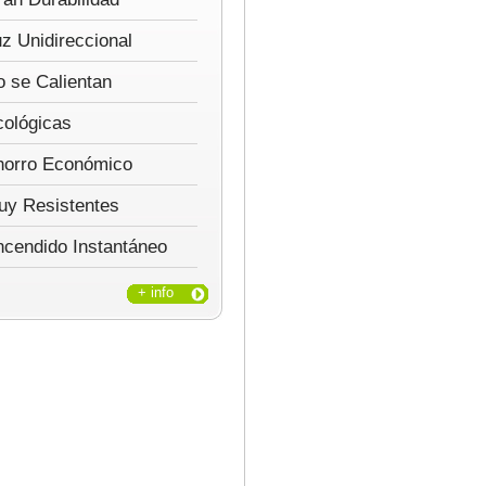
z Unidireccional
 se Calientan
cológicas
horro Económico
uy Resistentes
ncendido Instantáneo
+ info