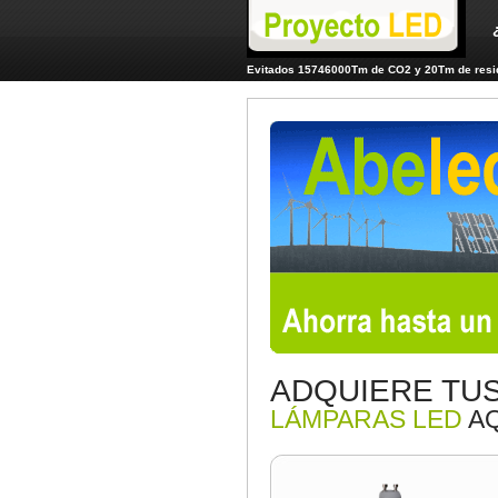
Evitados 15746000Tm de CO2 y 20Tm de resid
ADQUIERE TU
LÁMPARAS LED
AQ