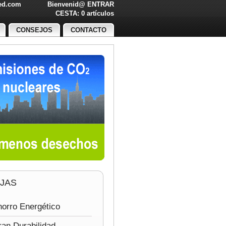
led.com
Bienvenid@
ENTRAR
O!
CESTA: 0 artículos
CONSEJOS
CONTACTO
JAS
orro Energético
an Durabilidad