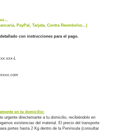
uz...
ancaria, PayPal, Tarjeta, Contra Reembolso...)
detallado con instrucciones para el pago.
xx.xxx-L
@xxxx.com
mente en tu domicilio:
e urgente directemante a tu domicilio, recibiéndolo en
amos existencias del material. El precio del transporte
para portes hasta 2 Kg dentro de la Península (consultar