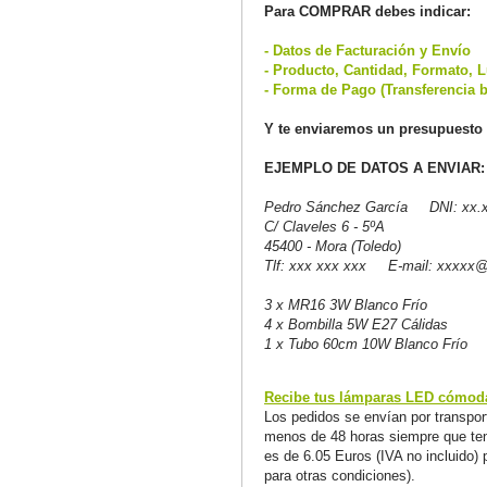
Para COMPRAR debes indicar:
- Datos de Facturación y Envío
- Producto, Cantidad, Formato, L
- Forma de Pago (Transferencia b
Y te enviaremos un presupuesto 
EJEMPLO DE DATOS A ENVIAR:
Pedro Sánchez García DNI: xx.x
C/ Claveles 6 - 5ºA
45400 - Mora (Toledo)
Tlf: xxx xxx xxx E-mail: xxxxx
3 x MR16 3W Blanco Frío
4 x Bombilla 5W E27 Cálidas
1 x Tubo 60cm 10W Blanco Frío
Recibe tus lámparas LED cómoda
Los pedidos se envían por transport
menos de 48 horas siempre que teng
es de 6.05 Euros (IVA no incluido) 
para otras condiciones).