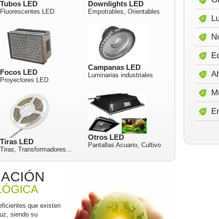
Tubos LED
Downlights LED
Fluorescentes LED
Empotrables, Orientables
Lu
No
E
Campanas LED
Focos LED
A
Luminarias industriales
Proyectores LED
M
E
Otros LED
Tiras LED
Pantallas Acuario, Cultivo
Tiras, Transformadores...
INACIÓN
LÓGICA
ficientes que existen
luz, siendo su