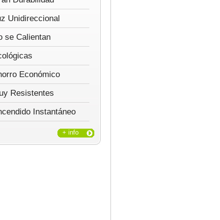
z Unidireccional
 se Calientan
cológicas
horro Económico
uy Resistentes
ncendido Instantáneo
+ info