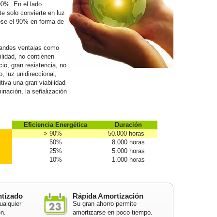
90%. En el lado
e solo convierte en luz
dose el 90% en forma de
randes ventajas como
lidad, no contienen
io, gran resistencia, no
 luz unidireccional,
tiva una gran viabilidad
inación, la señalización
Eficiencia Energética
Duración
> 90%
50.000 horas
50%
8.000 horas
25%
5.000 horas
10%
1.000 horas
ntizado
Rápida Amortización
ualquier
Su gran ahorro permite
ón.
amortizarse en poco tiempo.