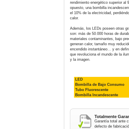
rendimiento energético superior al 
opuesto, una bombilla incandescent
el 10% de la electricidad, perdién
calor.
Además, los LEDs poseen otras g
son: más de 50.000 horas de durabi
materiales contaminantes, bajo prec
generan calor, tamaño muy reducido,
encendido instantáneo… y en defini
que revoluciona el mundo de la ilum
y la imagen.
LED
Bombilla de Bajo Consumo
Tubo Fluorescente
Bombilla Incandescente
Totalmente Gara
Garantía total ante c
defecto de fabricaci