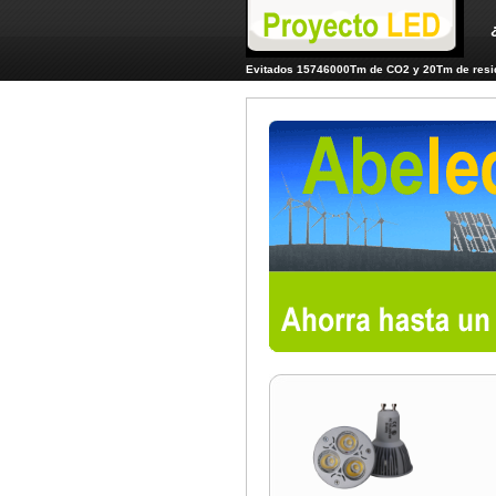
Evitados 15746000Tm de CO2 y 20Tm de resid