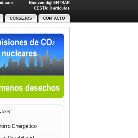
led.com
Bienvenid@
ENTRAR
O!
CESTA: 0 artículos
CONSEJOS
CONTACTO
JAS
orro Energético
an Durabilidad