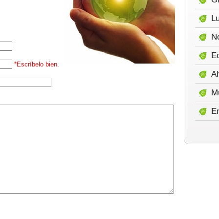
Lu
No
E
*Escríbelo bien.
A
M
E