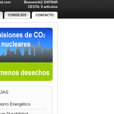
led.com
Bienvenid@
ENTRAR
O!
CESTA: 0 artículos
CONSEJOS
CONTACTO
JAS
orro Energético
an Durabilidad