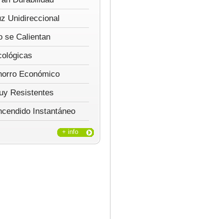
z Unidireccional
 se Calientan
cológicas
horro Económico
uy Resistentes
ncendido Instantáneo
+ info