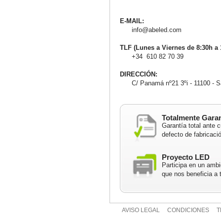
E-MAIL:
info@abeled.com
TLF (Lunes a Viernes de 8:30h a 
+34 610 82 70 39
DIRECCIÓN:
C/ Panamá nº21 3ºi - 11100 - Sa
Totalmente Gara
Garantía total ante c
defecto de fabricaci
Proyecto LED
Participa en un ambi
que nos beneficia a 
AVISO LEGAL
CONDICIONES
T