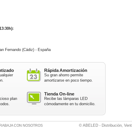
13:30h):
n Fernando (Cádiz) - España
ntizado
Rápida Amortización
ualquier
Su gran ahorro permite
ón.
amortizarse en poco tiempo.
Tienda On-line
cioso plan
Recibe las lámparas LED
todos.
cómodamente en tu domicilio.
© ABELED - Distribución, Vent
RABAJA CON NOSOTROS