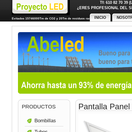
Tf: 610 82 70 39 
¿ERES PROFESIONAL DE
INICIO
NOSOT
Evitados 15746000Tm de CO2 y 20Tm de residuos radiactivos
Pantalla Pane
PRODUCTOS
Bombillas
Tubos