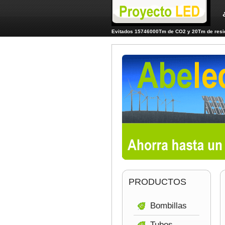
Evitados 15746000Tm de CO2 y 20Tm de resid
PRODUCTOS
Bombillas
Tubos