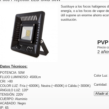
Sustituye a los focos halógenos
energía, o a los focos de vapor d
útil supone un enorme ahorro ec
sustitución.
PVP
Precio c
2 año
Datos Técnicos:
POTENCIA: 50W
Color Luz
FLUJO LUMINOSO: 4500Lm
CRI: >80
Cantidad
COLOR LUZ: Fría (~6000K), Neutra (~4500K) ó Cálida (~3000K)
ÁNGULO LUZ: 120º
TENSIÓN: 220V
CUERPO: Aluminio
ACABADO: Negro
IP: 65