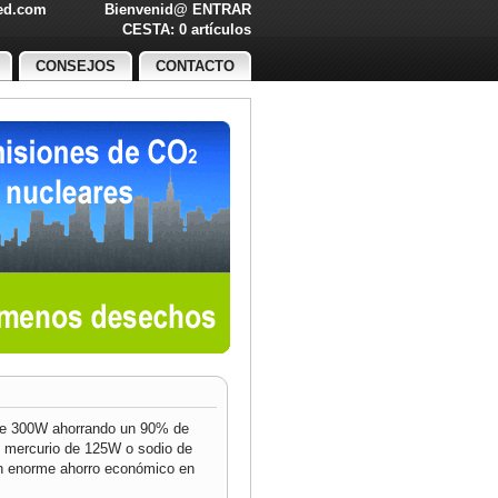
led.com
Bienvenid@
ENTRAR
O!
CESTA: 0 artículos
CONSEJOS
CONTACTO
 de 300W ahorrando un 90% de
e mercurio de 125W o sodio de
un enorme ahorro económico en