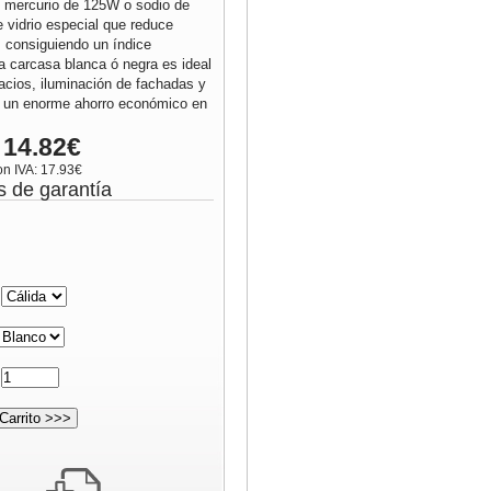
e mercurio de 125W o sodio de
 vidrio especial que reduce
 consiguiendo un índice
 carcasa blanca ó negra es ideal
pacios, iluminación de fachadas y
ne un enorme ahorro económico en
 14.82€
on IVA: 17.93€
s de garantía
:
: