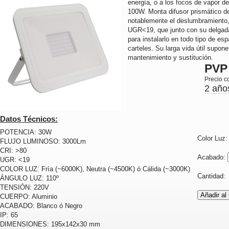
energía, o a los focos de vapor d
100W. Monta difusor prismático de
notablemente el deslumbramiento,
UGR<19, que junto con su delgada
para instalarlo en todo tipo de es
carteles. Su larga vida útil supo
mantenimiento y sustitución.
PVP
Precio c
2 año
Datos Técnicos:
POTENCIA: 30W
Color Luz
FLUJO LUMINOSO: 3000Lm
CRI: >80
Acabado:
UGR: <19
COLOR LUZ: Fría (~6000K), Neutra (~4500K) ó Cálida (~3000K)
Cantidad
ÁNGULO LUZ: 110º
TENSIÓN: 220V
CUERPO: Aluminio
ACABADO: Blanco ó Negro
IP: 65
DIMENSIONES: 195x142x30 mm