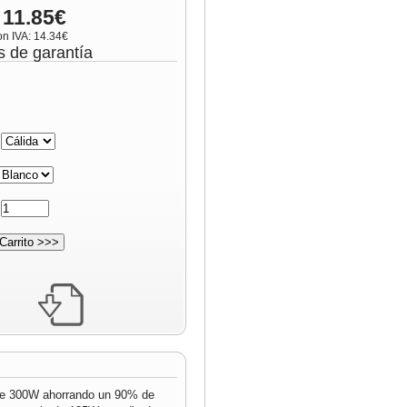
 11.85€
on IVA: 14.34€
s de garantía
:
:
 de 300W ahorrando un 90% de