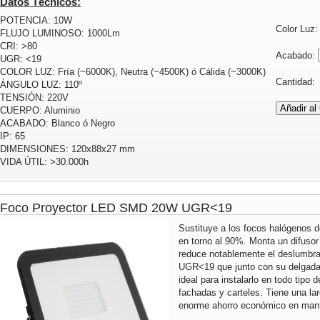
Datos Técnicos:
POTENCIA: 10W
Color Luz
FLUJO LUMINOSO: 1000Lm
CRI: >80
Acabado:
UGR: <19
COLOR LUZ: Fría (~6000K), Neutra (~4500K) ó Cálida (~3000K)
Cantidad
ÁNGULO LUZ: 110º
TENSIÓN: 220V
CUERPO: Aluminio
ACABADO: Blanco ó Negro
IP: 65
DIMENSIONES: 120x88x27 mm
VIDA ÚTIL: >30.000h
Foco Proyector LED SMD 20W UGR<19
Sustituye a los focos halógenos 
en torno al 90%. Monta un difusor 
reduce notablemente el deslumbra
UGR<19 que junto con su delgada
ideal para instalarlo en todo tipo 
fachadas y carteles. Tiene una lar
enorme ahorro económico en mante