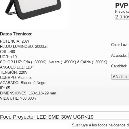
PVP
Precio c
2 año
Datos Técnicos:
POTENCIA: 20W
Color Luz
FLUJO LUMINOSO: 2000Lm
CRI: >80
Acabado:
UGR: <19
COLOR LUZ: Fría (~6000K), Neutra (~4500K) ó Cálida (~3000K)
Cantidad
ÁNGULO LUZ: 110º
TENSIÓN: 220V
CUERPO: Aluminio
ACABADO: Blanco ó Negro
IP: 65
DIMENSIONES: 163x118x29 mm
VIDA ÚTIL: >30.000h
Foco Proyector LED SMD 30W UGR<19
Sustituye a los focos halógenos