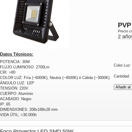
PVP
Precio c
2 año
Datos Técnicos:
POTENCIA: 30W
Color Luz
FLUJO LUMINOSO: 2700Lm
CRI: >80
Cantidad
COLOR LUZ: Fría (~6000K), Neutra (~4500K) ó Cálida (~3000K)
ÁNGULO LUZ: 120º
TENSIÓN: 220V
CUERPO: Aluminio
ACABADO: Negro
IP: 65
DIMENSIONES: 208x188x28 mm
VIDA ÚTIL: >30.000h
Foco Proyector LED SMD 50W