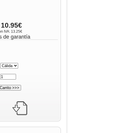
 10.95€
on IVA: 13.25€
s de garantía
:
: