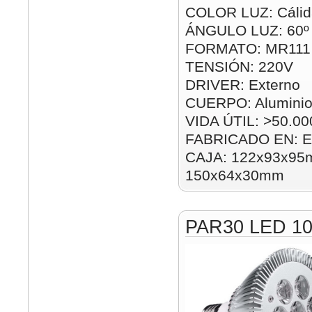
COLOR LUZ: Cálida
ÁNGULO LUZ: 60º
FORMATO: MR111
TENSIÓN: 220V
DRIVER: Externo
CUERPO: Alumini
VIDA ÚTIL: >50.00
FABRICADO EN: E
CAJA: 122x93x95m
150x64x30mm
PAR30 LED 1