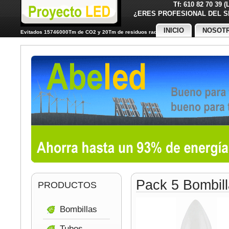
Tf: 610 82 70 39 
¿ERES PROFESIONAL DE
INICIO
NOSOT
Evitados 15746000Tm de CO2 y 20Tm de residuos radiactivos
Pack 5 Bombil
PRODUCTOS
Bombillas
Tubos