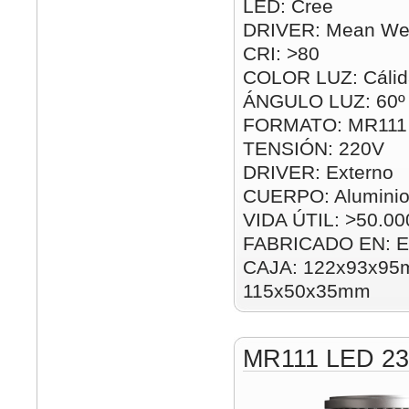
LED: Cree
DRIVER: Mean Wel
CRI: >80
COLOR LUZ: Cálida
ÁNGULO LUZ: 60º
FORMATO: MR111
TENSIÓN: 220V
DRIVER: Externo
CUERPO: Alumini
VIDA ÚTIL: >50.00
FABRICADO EN: E
CAJA: 122x93x95m
115x50x35mm
MR111 LED 2