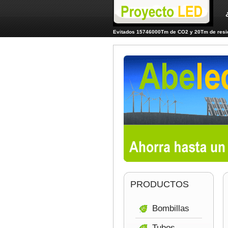
Evitados 15746000Tm de CO2 y 20Tm de resid
PRODUCTOS
Bombillas
Tubos