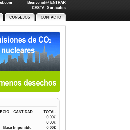
led.com
Bienvenid@
ENTRAR
O!
CESTA: 0 artículos
CONSEJOS
CONTACTO
ECIO
CANTIDAD
TOTAL
0.00€
0.00€
Base Imponible:
0.00€