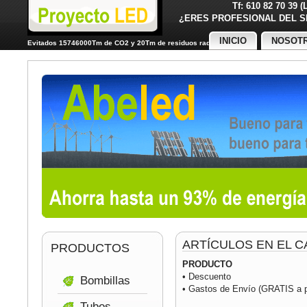
Tf: 610 82 70 39 
¿ERES PROFESIONAL DE
INICIO
NOSOT
Evitados 15746000Tm de CO2 y 20Tm de residuos radiactivos
ARTÍCULOS EN EL C
PRODUCTOS
PRODUCTO
• Descuento
Bombillas
• Gastos de Envío (GRATIS a pa
Tubos